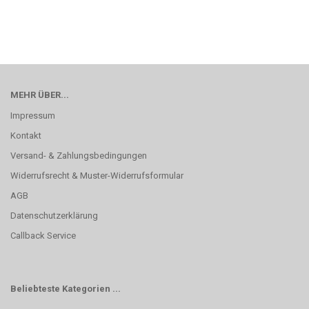
MEHR ÜBER...
Impressum
Kontakt
Versand- & Zahlungsbedingungen
Widerrufsrecht & Muster-Widerrufsformular
AGB
Datenschutzerklärung
Callback Service
Beliebteste Kategorien ...