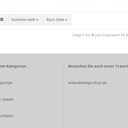
Sortieren nach
8 pro Seite
Zeige
1
bis
8
(von insgesamt
11
Ar
ste Kategorien ...
Besuchen Sie auch unser Trauri
gsringe
www.eheringe-shop.de
 Jewels
d Berlin