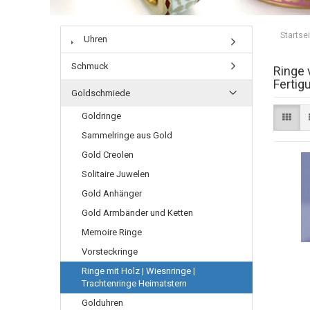
Startsei
Uhren
Schmuck
Ringe 
Fertig
Goldschmiede
Goldringe
Sammelringe aus Gold
Gold Creolen
Solitaire Juwelen
Gold Anhänger
Gold Armbänder und Ketten
Memoire Ringe
Vorsteckringe
Ringe mit Holz | Wiesnringe |
Trachtenringe Heimatstern
Golduhren