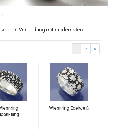
tern
ialien in Verbindung mit modernsten
1
2
»
Wiesnring
Wiesnring Edelweiß
lpenklang