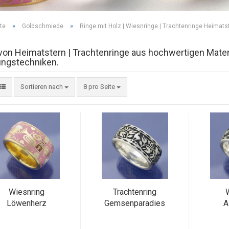
»
»
te
Goldschmiede
Ringe mit Holz | Wiesnringe | Trachtenringe Heimats
von Heimatstern | Trachtenringe aus hochwertigen Mater
ungstechniken.
Sortieren nach
8 pro Seite
Wiesnring
Trachtenring
Löwenherz
Gemsenparadies
A