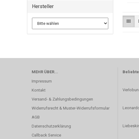
Hersteller
MEHR ÜBER...
Beliebte
Impressum
Verlobun
Kontakt
Versand- & Zahlungsbedingungen
Leonardo
Widerrufsrecht & Muster-Widerrufsformular
AGB
Liebeskin
Datenschutzerklärung
Callback Service