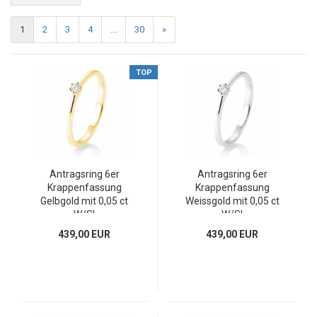
1
2
3
4
...
30
»
TOP
Antragsring 6er
Antragsring 6er
Krappenfassung
Krappenfassung
Gelbgold mit 0,05 ct
Weissgold mit 0,05 ct
W/SI
W/SI
439,00 EUR
439,00 EUR