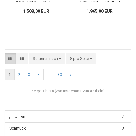
0,20 ct TW-vsi Brillant
0,25 ct TW-vsi Brillant
1.508,00 EUR
1.965,00 EUR
Sortieren nach
8 pro Seite
1
2
3
4
...
30
»
Zeige
1
bis
8
(von insgesamt
234
Artikeln)
Uhren
Schmuck