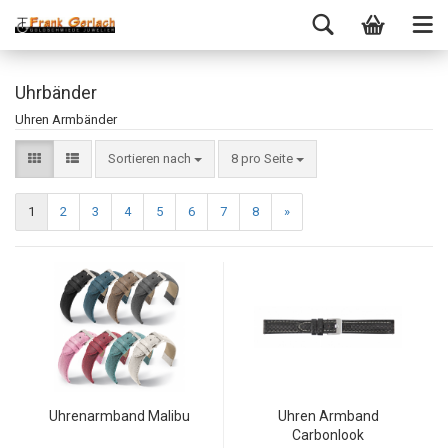
Uhrbänder
Uhren Armbänder
Sortieren nach
8 pro Seite
1
2
3
4
5
6
7
8
»
Uhrenarmband Malibu
Uhren Armband
Carbonlook