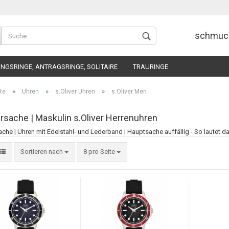
Wohnort
schmuc
NGSRINGE, ANTRAGSRINGE, SOLITAIRE
TRAURINGE
»
»
»
te
Uhren
s.Oliver Uhren
s.Oliver Men
sache | Maskulin s.Oliver Herrenuhren
he | Uhren mit Edelstahl- und Lederband | Hauptsache auffällig - So lautet 
Konto 
Sortieren nach
8 pro Seite
Passw