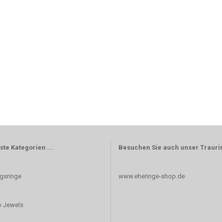
ste Kategorien ...
Besuchen Sie auch unser Trauri
gsringe
www.eheringe-shop.de
 Jewels