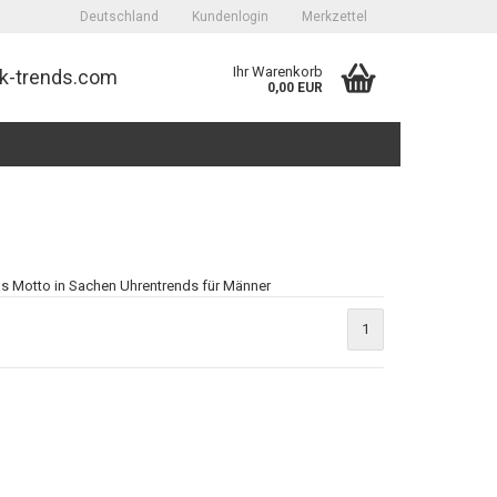
Deutschland
Kundenlogin
Merkzettel
Ihr Warenkorb
k-trends.com
0,00 EUR
das Motto in Sachen Uhrentrends für Männer
erstellen
1
ort vergessen?