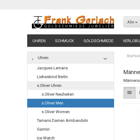
Alle
UHREN
SCHMUCK
GOLDSCHMIEDE
VERLOBU
Startsei
Uhren
Jacques Lemans
Männer
Liebeskind Berlin
Männersac
s.Oliver Uhren
s.Oliver Neuheiten
s.Oliver Men
s.Oliver Women
Tamaris Damen Armbanduhr
Garmin
Ice Watch