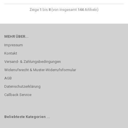
Zeige
1
bis
8
(von insgesamt
144
Artikeln)
MEHR ÜBER...
Impressum
Kontakt
Versand- & Zahlungsbedingungen
Widerrufsrecht & Muster-Widerrufsformular
AGB
Datenschutzerklärung
Callback Service
Beliebteste Kategorien ...