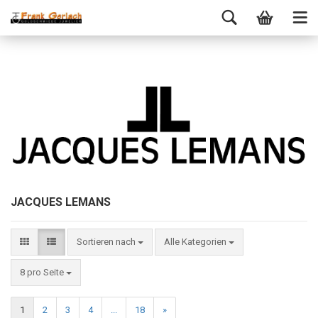
JACQUES LEMANS
Sortieren nach
Alle Kategorien
8 pro Seite
1
2
3
4
...
18
»